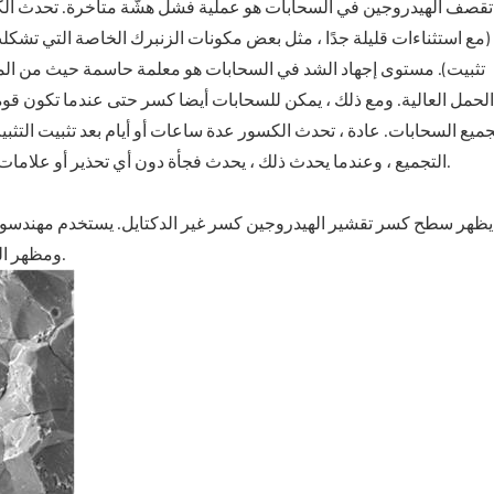
تقصف الهيدروجين في السحابات هو عملية فشل هشّة متأخرة. تحدث ا
(مع استثناءات قليلة جدًا ، مثل بعض مكونات الزنبرك الخاصة التي تشكلت
تثبيت). مستوى إجهاد الشد في السحابات هو معلمة حاسمة حيث من ا
الحمل العالية. ومع ذلك ، يمكن للسحابات أيضا كسر حتى عندما تكون قو
جميع السحابات. عادة ، تحدث الكسور عدة ساعات أو أيام بعد تثبيت التثب
التجميع ، وعندما يحدث ذلك ، يحدث فجأة دون أي تحذير أو علامات واضحة. فشل المكونات أثناء التشغيل عادة ما يأتي بتكلفة عالية.
يظهر سطح كسر تقشير الهيدروجين كسر غير الدكتايل. يستخدم مهندسو ا
ومظهر الكسر الهش مشابه جدًا لما تسببه أسباب أخرى للكسر بين الخلايا.