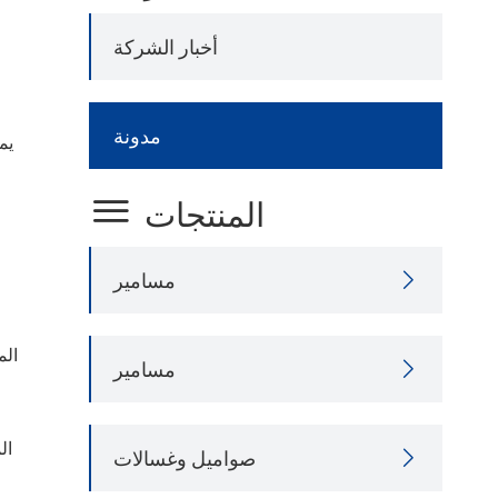
أخبار الشركة
مدونة
يم

المنتجات
مسامير

الم
مسامير

ال
صواميل وغسالات
