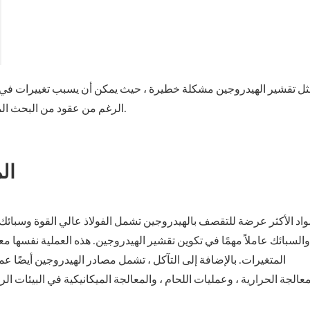
ثل تقشير الهيدروجين مشكلة خطيرة ، حيث يمكن أن يسبب تغييرات في بن
الرغم من عقود من البحث المتعمق ، لا تزال هناك العديد من الشكوك حول تقشير الهيدروجين.
ال
واد الأكثر عرضة للتقصف بالهيدروجين تشمل الفولاذ عالي القوة وسبائك ا
والسبائك عاملاً مهمًا في تكوين تقشير الهيدروجين. هذه العملية نفسها مع
المتغيرات. بالإضافة إلى التآكل ، تشمل مصادر الهيدروجين أيضًا عم
معالجة الحرارية ، وعمليات اللحام ، والمعالجة الميكانيكية في البيئات ا