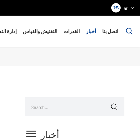

ar

اتصل بنا
أخبار
القدرات
التفتيش والقياس
إدارة الت


أخبار