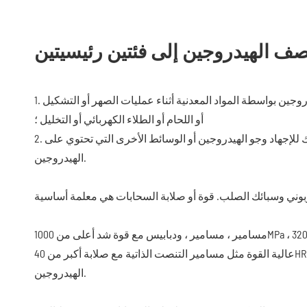
ف الهيدروجين إلى فئتين رئيسيتين
1. تقصف الهيدروجين الداخلي ، والذي يحدث بسبب الامتصاص الزائد لغاز الهيدروجين بواسطة المواد المعدنية أثناء عمليات الصهر أو التشكيل
أو اللحام أو الطلاء الكهربائي أو التخليل ؛
2. تقصف الهيدروجين البيئي ، وهو كسر هش ينتج تحت العمل المشترك للإجهاد وجو الهيدروجين أو الوسائط الأخرى التي تحتوي على
الهيدروجين.
مسامير ، مسامير ، ودبابيس مع قوة شد أعلى من 1000MPa ، صلابة أساسية أعلى من 320hv ، وصلابة سطح بحد أدنى 450hv ؛ السحابات
عالية القوة مثل مسامير التنصت الذاتية مع صلابة أكبر من 40HRC ؛ والغسالات المرنة مع صلابة أكبر من 40HRC معرضون لخطر تقصف
الهيدروجين.