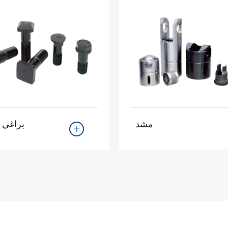
مشد
براغي 
