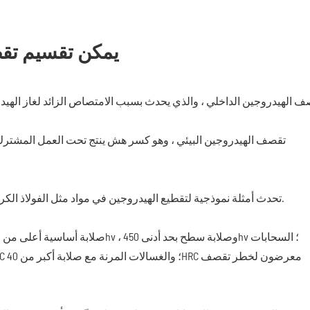
يمكن تقسيم تقص
تحدث أمثلة نموذجية لتقطيع الهيدروجين في مواد مثل الفولاذ الكربوني وسبائك الصلب. قوة أو صلابة السحابات هي معلمة أساسية.