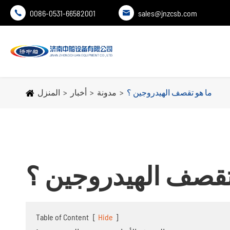
0086-0531-66582001
sales@jnzcsb.com


ما هو تقصف الهيدروجين ؟
مدونة
أخبار
المنزل
تقصف الهيدروجين ؟
Table of Content
[
Hide
]