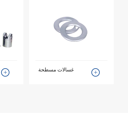
غسالات مسطحة

