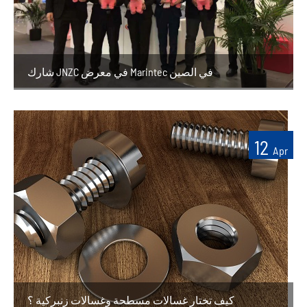
شارك JNZC في معرض Marintec في الصين
12
Apr
كيف تختار غسالات مسطحة وغسالات زنبركية ؟