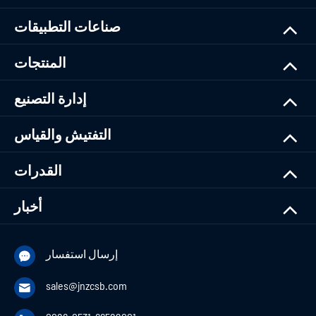
صناعات التطبيقات
المنتجات
إدارة التصنيع
التفتيش والقياس
القدرات
أخبار
إرسال استفسار

sales@jnzcsb.com
