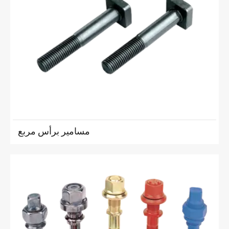
مسامير برأس مربع