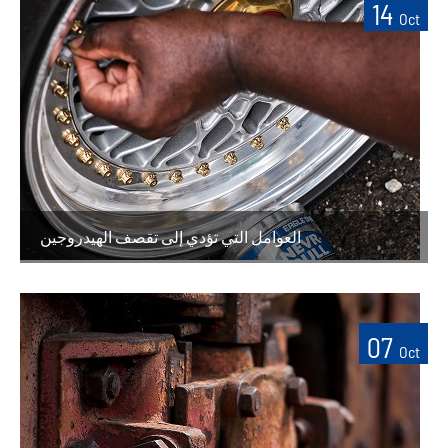
14
Oct
العوامل التي تؤدي إلى تقصف الهيدروجين
07
Oct