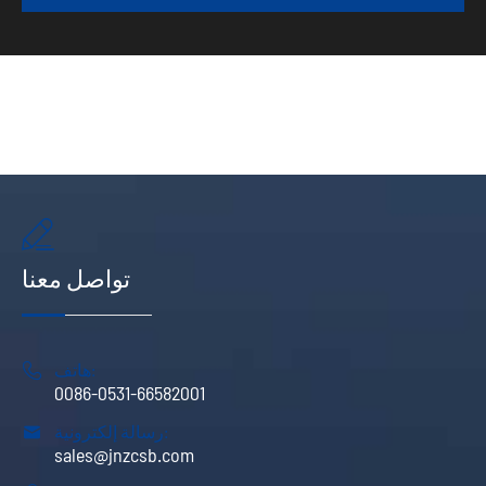

تواصل معنا
هاتف:

0086-0531-66582001
رسالة إلكترونية:

sales@jnzcsb.com