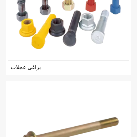
براغي عجلات