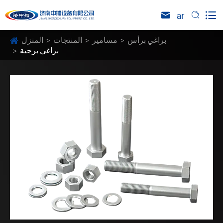

ar


براغي برأس
مسامير
المنتجات
المنزل
براغي برجية