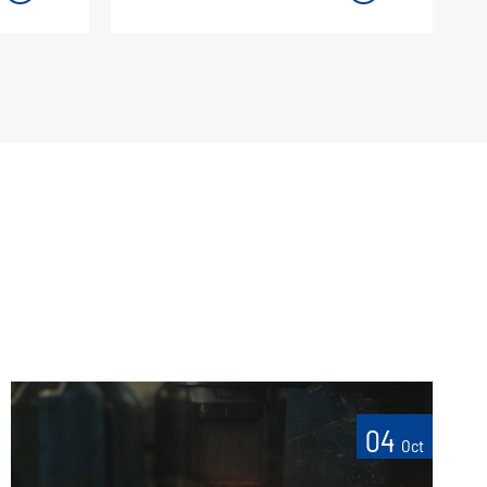
04
Oct