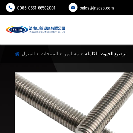
0086-0531-66582001
sales@jnzcsb.com


ترصيع الخيوط الكاملة
مسامير
المنتجات
المنزل