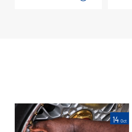
14
Oct