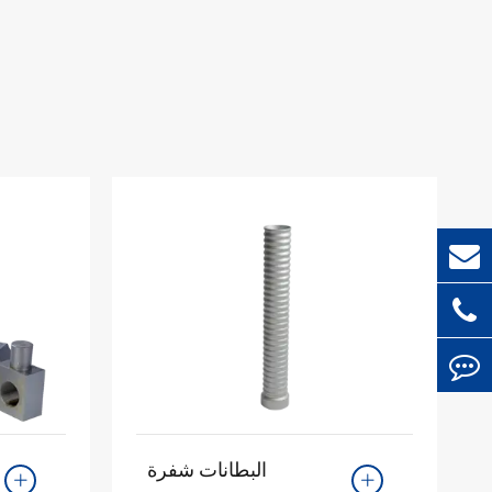
البطانات شفرة

