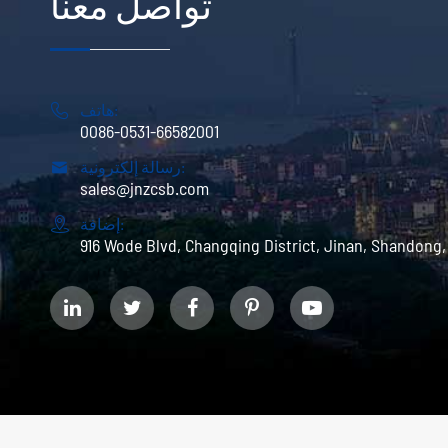
تواصل معنا
هاتف:

0086-0531-66582001
رسالة إلكترونية:

sales@jnzcsb.com
إضافة:

916 Wode Blvd, Changqing District, Jinan, Shandong,