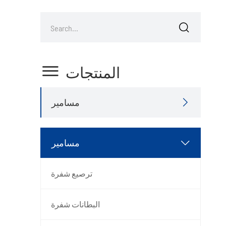


المنتجات
مسامير

مسامير

ترصيع شفرة
البطانات شفرة