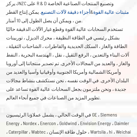
يركز JNZC على R & D وتصنيع المنتجات الصناعية الخاصة
مثبتات عالية القوة
&
أجزاء دقيقة لآلات التصنيع
. يمكن إنتاج القطر
من ، ويمكن أن يصل الطول إلى 10 أمتار.
تستخدم السحابات عالية القوة وقطع غيار الآلات الدقيقة حاليًا
بشكل رئيسي في الطاقة النظيفة ، محرك الديزل ، توربينات
الطاقة والغاز ، السكك الحديدية والقاطرات ، الشاحنات الثقيلة ،
آلات البناء والتعدين ، الرفع الثقيل ، نقل ، الهندسة البحرية ، النفط
والغاز ، والعديد من المجالات الأخرى. تم تصدير منتجاتنا إلى أوروبا
وأمريكا الشمالية وأمريكا الجنوبية وأوقيانيا وآسيا والعديد من
البلدان الأخرى. في الوقت نفسه ، نحن نستكشف بنشاط مجالات
جديدة ، ونحن ملتزمون بجعل السحابات عالية القوة تساعد على
تطوير المزيد من الصناعات في جميع أنحاء العالم.
في الوقت الحالي ، يشمل عملاؤنا الرئيسيون GE ، Siemens
Energy ، Nordex ، Enercon ، Goldwind ، Envision Energy ، Daimler
، Caterpillar ، Wabtec ، حلول طاقة الإنسان ، Wartsila ، hi ، Weichai