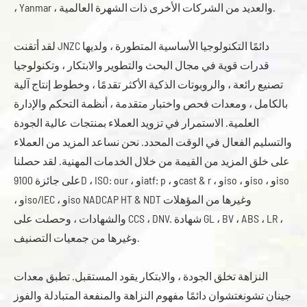
، Yanmar ، والعديد من الشركات الأخرى ذات الشهرة العالمية.
لقد أتقنت JNZC دائمًا التكنولوجيا الأساسية المتطورة ، ولديها
قدرات قوية في مجال البحث والتطوير والابتكار ، وتكنولوجيا
تصنيع رائعة ، والروبوتات الذكية الأكثر تقدمًا ، وخطوط إنتاج آلية
بالكامل ، ومعدات فحص واختبار متقدمة ، أنظمة التحكم والإدارة
العلمية. الاستمرار في تزويد العملاء بمنتجات عالية الجودة
والتسليم الفعال في الوقت المحدد. نحن نساعد المزيد من العملاء
على خلق المزيد من القيمة من خلال الخدمات المهنية. لقد حصلنا
على جائزة 9100D ، ISO: our ، وiatf: p ، وcast & r ، وiso ، وiso ، وiso
، وiso/IEC ، وiso NADCAP HT & NDT وغيرها من المؤهلات
والشهادات ، وحصلت على CCS ، DNV. شهادة GL ، BV ، ABS ، LR ،
وغيرها من جمعيات التصنيف.
النزاهة تخلق الجودة ، والابتكار يقود المستقبل. تطبق معدات
جينان تشونغتشوان دائمًا مفهوم النزاهة والمنفعة المتبادلة والفوز