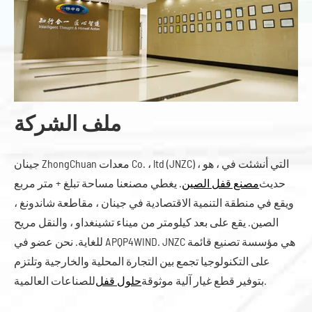
ملف الشركة
جينان ZhongChuan معدات Co. ، ltd (JNZC) ، التي أنشئت في ، هو
حديث
مصنع قفل الصين
. يغطي مصنعنا مساحة تبلغ + متر مربع
ويقع في منطقة التنمية الاقتصادية في جينان ، مقاطعة شاندونغ ،
الصين. يقع على بعد كيلومتر من ميناء تشينغداو ، والنقل مريح
للغاية. نحن عضو في APQP4WIND. JNZC هي مؤسسة تصنيع قائمة
على التكنولوجيا تجمع بين التجارة المحلية والخارجية وتلتزم
للصناعات العالمية.
بتوفير قطع غيار آلية موثوقة
حلول قفل