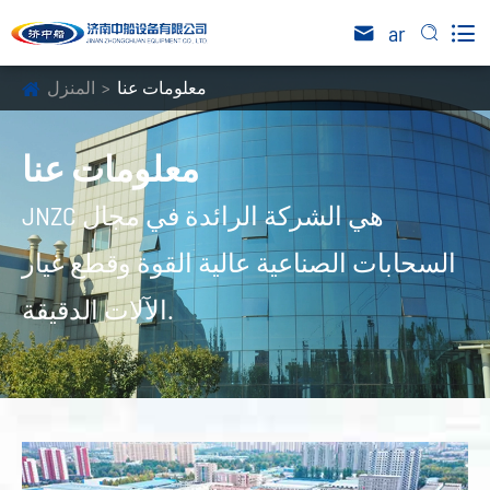

ar


معلومات عنا
المنزل
معلومات عنا
JNZC هي الشركة الرائدة في مجال
السحابات الصناعية عالية القوة وقطع غيار
الآلات الدقيقة.