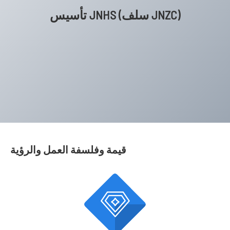
تأسيس JNHS (سلف JNZC)
قيمة وفلسفة العمل والرؤية
