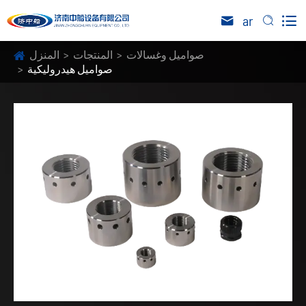

ar


صواميل وغسالات
المنتجات
المنزل
صواميل هيدروليكية