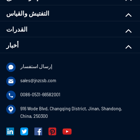
التفتيش والقياس
القدرات
أخبار
إرسال استفسار

sales@jnzcsb.com

0086-0531-66582001

916 Wode Blvd, Changqing District, Jinan, Shandong,

China, 250300