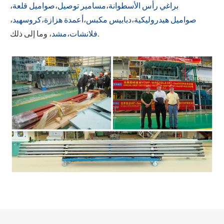
براغي رأس الأسطوانة
،
مسامير توصيل
،
صواميل قلعة
،
صواميل هيدروليكية
،
دبابيس مكبس
،
أعمدة هزازة
،
كروسهيد
،
، وما إلى ذلك.
فلانشات
،
مشد