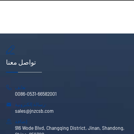

تواصل معنا
هاتف:

0086-0531-66582001
رسالة إلكترونية:

sales@jnzcsb.com
إضافة:

916 Wode Blvd, Changqing District, Jinan, Shandong,