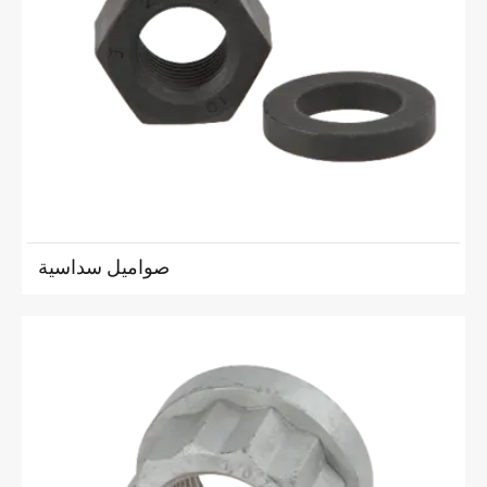
صواميل سداسية