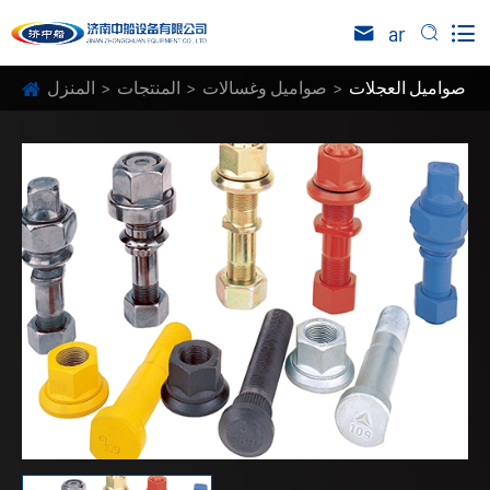

ar


صواميل العجلات
صواميل وغسالات
المنتجات
المنزل